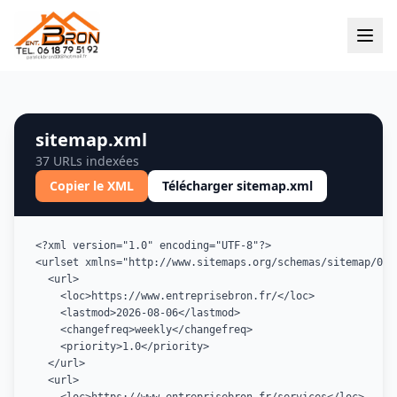
sitemap.xml
37
URLs indexées
Copier le XML
Télécharger sitemap.xml
<?xml version="1.0" encoding="UTF-8"?>

<urlset xmlns="http://www.sitemaps.org/schemas/sitemap/0.9"
  <url>

    <loc>https://www.entreprisebron.fr/</loc>

    <lastmod>2026-08-06</lastmod>

    <changefreq>weekly</changefreq>

    <priority>1.0</priority>

  </url>

  <url>
