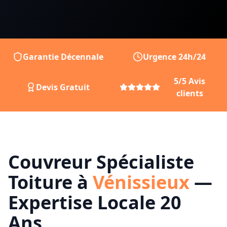
Garantie Décennale
Urgence 24h/24
5/5 Avis
Devis Gratuit
clients
Couvreur Spécialiste
Toiture à
Vénissieux
—
Expertise Locale 20
Ans