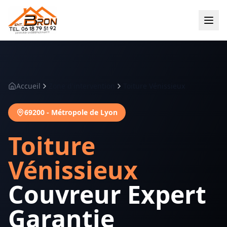
Accueil
Zone d'intervention
Toiture Vénissieux
69200
-
Métropole de Lyon
Toiture
Vénissieux
Couvreur Expert
Garantie