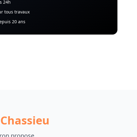
s 24h
r tous travaux
depuis 20 ans
à
Chassieu
 Bron propose