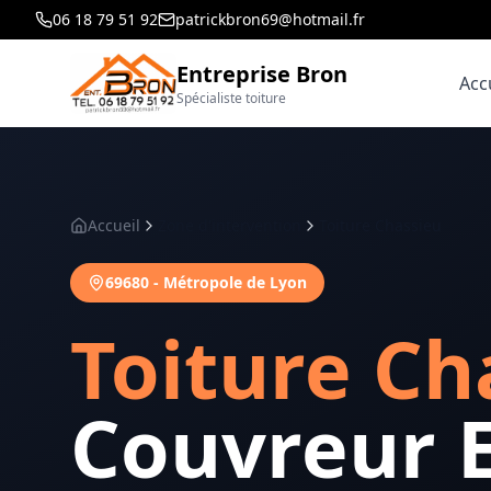
06 18 79 51 92
patrickbron69@hotmail.fr
Entreprise Bron
Acc
Spécialiste toiture
Accueil
Zone d'intervention
Toiture Chassieu
69680
-
Métropole de Lyon
Toiture
Ch
Couvreur 