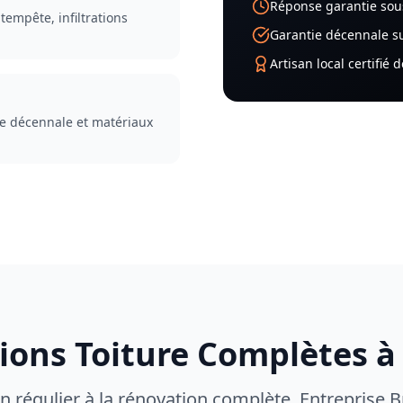
Réponse garantie sou
tempête, infiltrations
Garantie décennale su
Artisan local certifié 
e décennale et matériaux
tions Toiture Complètes 
en régulier à la rénovation complète, Entreprise