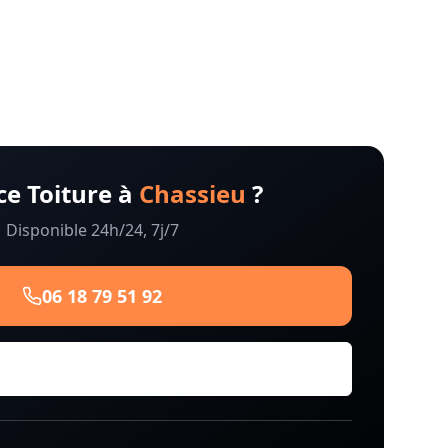
e Toiture à
Chassieu
?
Disponible 24h/24, 7j/7
06 18 79 51 92
Demander un Devis Gratuit