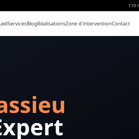
110 
ueil
Services
Blog
Réalisations
Zone d'intervention
Contact
assieu
Expert