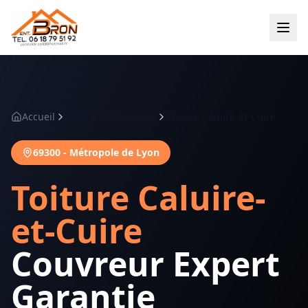
Accueil
Zone d'intervention
Toiture Caluire-et-Cuire
69300
-
Métropole de Lyon
Toiture
Caluire-
et-Cuire
Couvreur Expert
Garantie