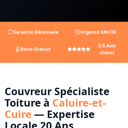
Garantie Décennale
Urgence 24h/24
5/5 Avis
Devis Gratuit
clients
Couvreur Spécialiste
Toiture à
Caluire-et-
Cuire
— Expertise
Locale 20 Ans